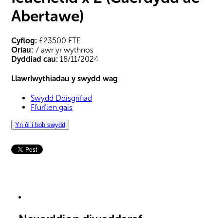
Abertawe)
Cyflog:
£23500 FTE
Oriau:
7 awr yr wythnos
Dyddiad cau:
18/11/2024
Llawrlwythiadau y swydd wag
Swydd Ddisgrifiad
Ffurflen gais
Yn ôl i bob swydd