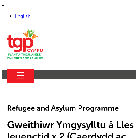
English
☰
Refugee and Asylum Programme
Gweithiwr Ymgysylltu â Lles
Ieuenctid x 2 (Caerdydd ac