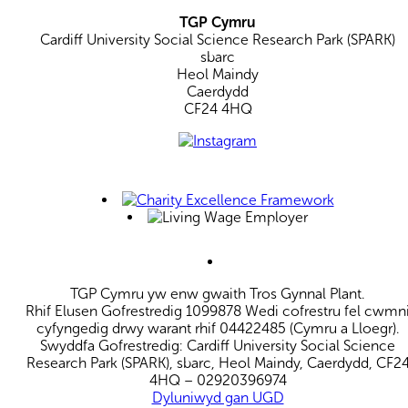
TGP Cymru
Cardiff University Social Science Research Park (SPARK)
sbarc
Heol Maindy
Caerdydd
CF24 4HQ
TGP Cymru yw enw gwaith Tros Gynnal Plant.
Rhif Elusen Gofrestredig 1099878 Wedi cofrestru fel cwmn
cyfyngedig drwy warant rhif 04422485 (Cymru a Lloegr).
Swyddfa Gofrestredig: Cardiff University Social Science
Research Park (SPARK), sbarc, Heol Maindy, Caerdydd, CF2
4HQ – 02920396974
Dyluniwyd gan UGD