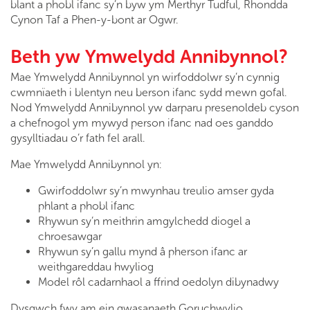
blant a phobl ifanc sy’n byw ym Merthyr Tudful, Rhondda
Cynon Taf a Phen-y-bont ar Ogwr.
Beth yw Ymwelydd Annibynnol?
Mae Ymwelydd Annibynnol yn wirfoddolwr sy’n cynnig
cwmnïaeth i blentyn neu berson ifanc sydd mewn gofal.
Nod Ymwelydd Annibynnol yw darparu presenoldeb cyson
a chefnogol ym mywyd person ifanc nad oes ganddo
gysylltiadau o’r fath fel arall.
Mae Ymwelydd Annibynnol yn:
Gwirfoddolwr sy’n mwynhau treulio amser gyda
phlant a phobl ifanc
Rhywun sy’n meithrin amgylchedd diogel a
chroesawgar
Rhywun sy’n gallu mynd â pherson ifanc ar
weithgareddau hwyliog
Model rôl cadarnhaol a ffrind oedolyn dibynadwy
Dysgwch fwy am ein gwasanaeth Goruchwylio