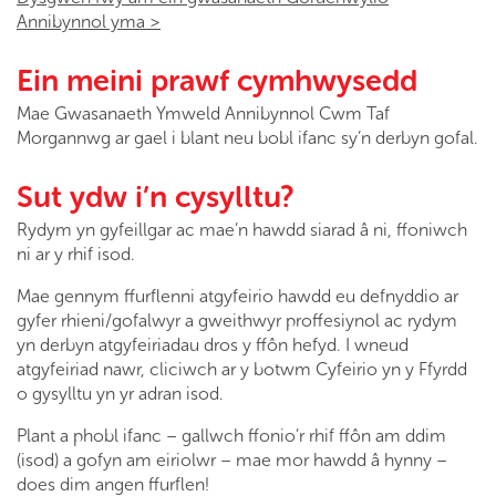
Annibynnol yma >
Ein meini prawf cymhwysedd
Mae Gwasanaeth Ymweld Annibynnol Cwm Taf
Morgannwg ar gael i blant neu bobl ifanc sy’n derbyn gofal.
Sut ydw i’n cysylltu?
Rydym yn gyfeillgar ac mae’n hawdd siarad â ni, ffoniwch
ni ar y rhif isod.
Mae gennym ffurflenni atgyfeirio hawdd eu defnyddio ar
gyfer rhieni/gofalwyr a gweithwyr proffesiynol ac rydym
yn derbyn atgyfeiriadau dros y ffôn hefyd. I wneud
atgyfeiriad nawr, cliciwch ar y botwm Cyfeirio yn y Ffyrdd
o gysylltu yn yr adran isod.
Plant a phobl ifanc – gallwch ffonio’r rhif ffôn am ddim
(isod) a gofyn am eiriolwr – mae mor hawdd â hynny –
does dim angen ffurflen!