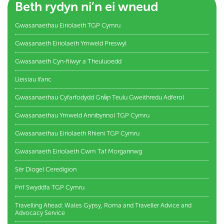
Beth rydyn ni’n ei wneud
Gwasanaethau Eiriolaeth TGP Cymru
Gwasanaeth Eiriolaeth Ymweld Preswyl
Gwasanaeth Cyn-filwyr a Theuluoedd
Lleisiau Ifanc
Gwasanaethau Cyfarfodydd Grŵp Teulu Gweithredu Adferol
Gwasanaethau Ymweld Annibynnol TGP Cymru
Gwasanaethau Eiriolaeth Rhieni TGP Cymru
Gwasanaeth Eiriolaeth Cwm Taf Morgannwg
Sêr Diogel Ceredigion
Prif Swyddfa TGP Cymru
Travelling Ahead: Wales Gypsy, Roma and Traveller Advice and
Advocacy Service