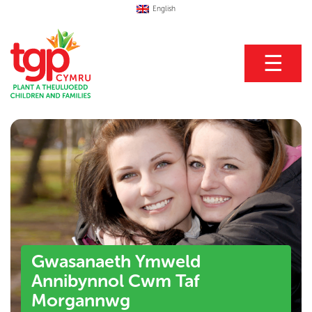
English
☰
Gwasanaeth Ymweld
Annibynnol Cwm Taf
Morgannwg