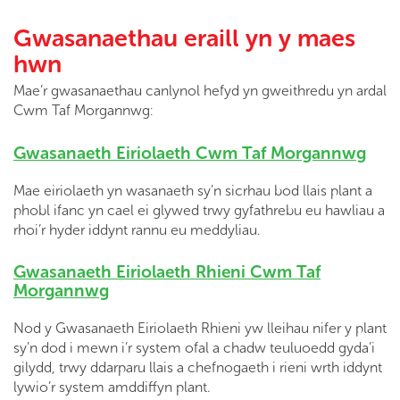
Gwasanaethau eraill yn y maes
hwn
Mae’r gwasanaethau canlynol hefyd yn gweithredu yn ardal
Cwm Taf Morgannwg:
Gwasanaeth Eiriolaeth Cwm Taf Morgannwg
Mae eiriolaeth yn wasanaeth sy’n sicrhau bod llais plant a
phobl ifanc yn cael ei glywed trwy gyfathrebu eu hawliau a
rhoi’r hyder iddynt rannu eu meddyliau.
Gwasanaeth Eiriolaeth Rhieni Cwm Taf
Morgannwg
Nod y Gwasanaeth Eiriolaeth Rhieni yw lleihau nifer y plant
sy’n dod i mewn i’r system ofal a chadw teuluoedd gyda’i
gilydd, trwy ddarparu llais a chefnogaeth i rieni wrth iddynt
lywio’r system amddiffyn plant.