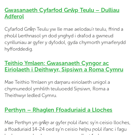
Gwasanaeth Cyfarfod Grŵp Teulu – Dulliau
Adferol
Cyfarfod Grŵp Teulu yw lle mae aelodau’r teulu, ffrind a
phobl berthnasol yn dod ynghyd i drafod a gwneud
cynlluniau ar gyfer y dyfodol, gyda chymorth ymarferydd
hyfforddedig.
Teithio Ymlaen: Gwasanaeth Cyngor ac
Eiriolaeth i Deithwyr, Sipsiwn a Roma Cymru
Mae Teithio Ymlaen yn darparu eiriolaeth unigol a
chymunedol ymhlith teuluoedd Sipsiwn, Roma a
Theithwyr ledled Cymru.
Perthyn – Rhaglen Ffoaduriaid a Lloches
Mae Perthyn yn grŵp ar gyfer pobl ifanc sy’n ceisio lloches,
a ffoaduriaid 14-24 oed sy’n ceisio helpu pobl ifanc i fagu