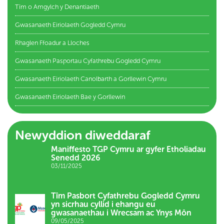
Tîm o Amgylch y Denantiaeth
Gwasanaeth Eiriolaeth Gogledd Cymru
Rhaglen Ffoadur a Lloches
Gwasanaeth Pasportau Cyfathrebu Gogledd Cymru
Gwasanaeth Eiriolaeth Canolbarth a Gorllewin Cymru
Gwasanaeth Eiriolaeth Bae y Gorllewin
Newyddion diweddaraf
Maniffesto TGP Cymru ar gyfer Etholiadau
Senedd 2026
03/11/2025
Tîm Pasbort Cyfathrebu Gogledd Cymru
yn sicrhau cyllid i ehangu eu
gwasanaethau i Wrecsam ac Ynys Môn
09/05/2025