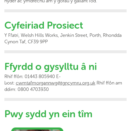
hyder ac ymdrechu am y gorau y gallant fod.
Cyfeiriad Prosiect
Y Ffatri, Welsh Hills Works, Jenkin Street, Porth, Rhondda
Cynon Taf, CF39 9PP
Ffyrdd o gysylltu â ni
Rhif ffôn: 01443 805940 E-
bost:
cwmtafmorgannwg@tgpcymru.org.uk
Rhif ffôn am
ddim: 0800 4703930
Pwy sydd yn ein tîm