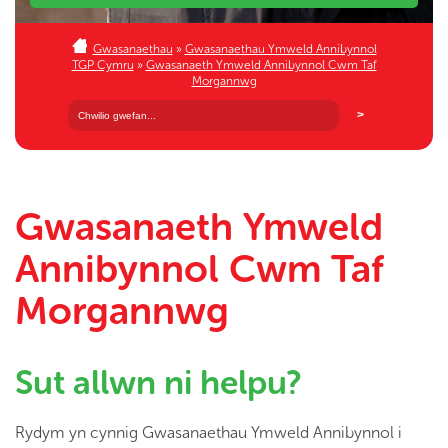
Gwasanaethau
»
Gwasanaethau Ymweld Annibynnol
TGP Cymru
»
Gwasanaeth Ymweld Annibynnol Cwm Taf
Morgannwg
Gwasanaeth Ymweld
Annibynnol Cwm Taf
Morgannwg
Sut allwn ni helpu?
Rydym yn cynnig Gwasanaethau Ymweld Annibynnol i