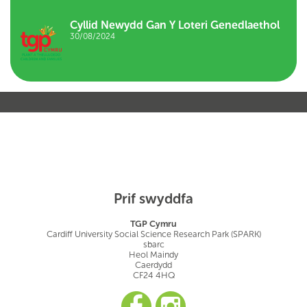
Cyllid Newydd Gan Y Loteri Genedlaethol
30/08/2024
Prif swyddfa
TGP Cymru
Cardiff University Social Science Research Park (SPARK)
sbarc
Heol Maindy
Caerdydd
CF24 4HQ