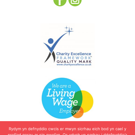
Rydym yn defnyddio cwcis er mwyn sicrhau eich bod yn cael y
profiad gorau ar ein gwefan. Os ydych yn parhau i ddefnyddio'r