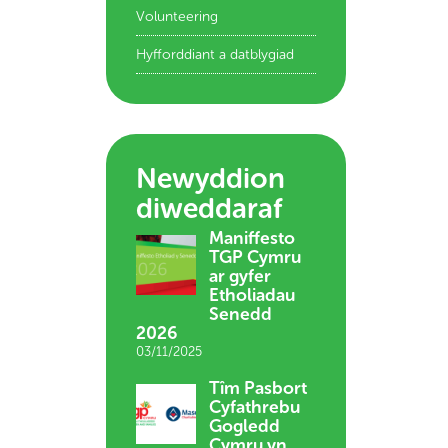
Volunteering
Hyfforddiant a datblygiad
Newyddion
diweddaraf
Maniffesto
TGP Cymru
ar gyfer
Etholiadau
Senedd
2026
03/11/2025
Tîm Pasbort
Cyfathrebu
Gogledd
Cymru yn