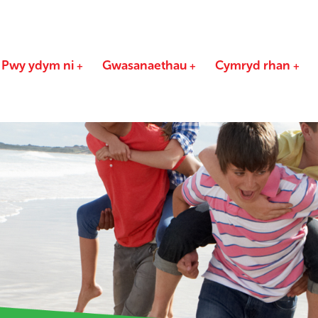
Pwy ydym ni
Gwasanaethau
Cymryd rhan