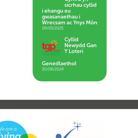
sicrhau cyllid
i ehangu eu
gwasanaethau i
Wrecsam ac Ynys Môn
09/05/2025
Cyllid
Newydd Gan
Y Loteri
Genedlaethol
30/08/2024