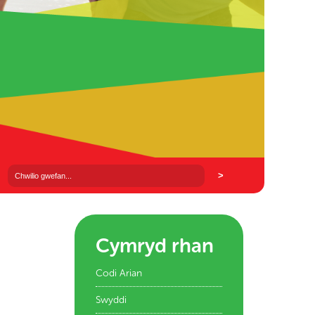
Cymryd rhan
Codi Arian
Swyddi