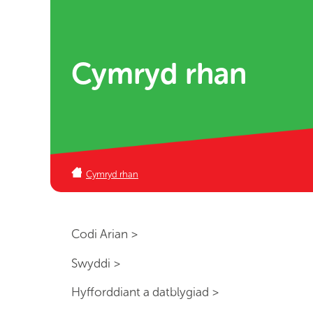
Cymryd rhan
Cymryd rhan
Codi Arian >
Swyddi >
Hyfforddiant a datblygiad >