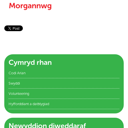
Morgannwg
Cymryd rhan
Codi Arian
Swyddi
Volunteering
Hyfforddiant a datblygiad
Newyddion diweddaraf