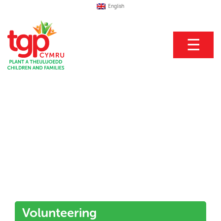
English
☰
Volunteering