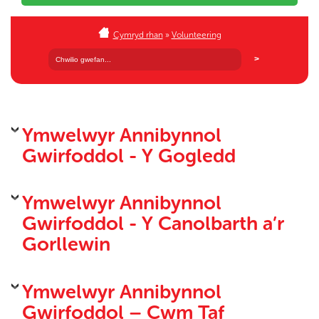
Cymryd rhan
»
Volunteering
Ymwelwyr Annibynnol
Gwirfoddol - Y Gogledd
Ymwelwyr Annibynnol
Gwirfoddol - Y Canolbarth a’r
Gorllewin
Ymwelwyr Annibynnol
Gwirfoddol – Cwm Taf