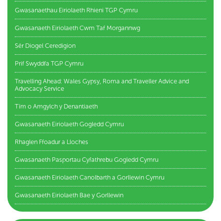
Gwasanaethau Eiriolaeth Rhieni TGP Cymru
Gwasanaeth Eiriolaeth Cwm Taf Morgannwg
Sêr Diogel Ceredigion
Prif Swyddfa TGP Cymru
Travelling Ahead: Wales Gypsy, Roma and Traveller Advice and
Advocacy Service
Tîm o Amgylch y Denantiaeth
Gwasanaeth Eiriolaeth Gogledd Cymru
Rhaglen Ffoadur a Lloches
Gwasanaeth Pasportau Cyfathrebu Gogledd Cymru
Gwasanaeth Eiriolaeth Canolbarth a Gorllewin Cymru
Gwasanaeth Eiriolaeth Bae y Gorllewin