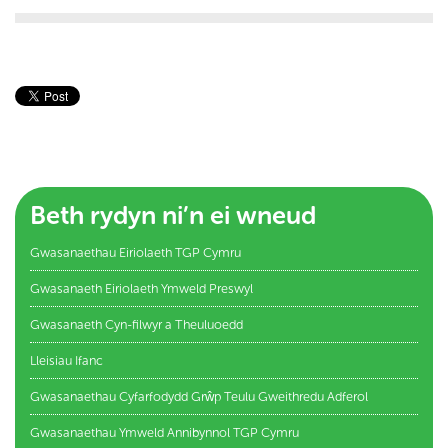
Beth rydyn ni’n ei wneud
Gwasanaethau Eiriolaeth TGP Cymru
Gwasanaeth Eiriolaeth Ymweld Preswyl
Gwasanaeth Cyn-filwyr a Theuluoedd
Lleisiau Ifanc
Gwasanaethau Cyfarfodydd Grŵp Teulu Gweithredu Adferol
Gwasanaethau Ymweld Annibynnol TGP Cymru