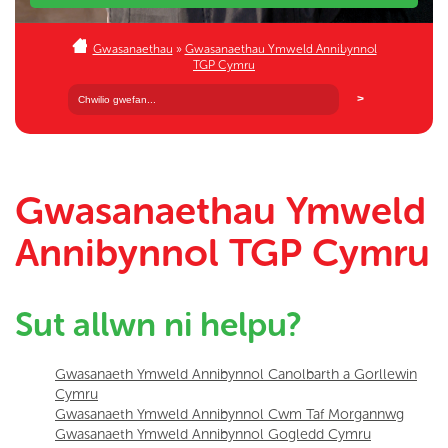
Gwasanaethau
»
Gwasanaethau Ymweld Annibynnol
TGP Cymru
Gwasanaethau Ymweld
Annibynnol TGP Cymru
Sut allwn ni helpu?
Gwasanaeth Ymweld Annibynnol Canolbarth a Gorllewin
Cymru
Gwasanaeth Ymweld Annibynnol Cwm Taf Morgannwg
Gwasanaeth Ymweld Annibynnol Gogledd Cymru