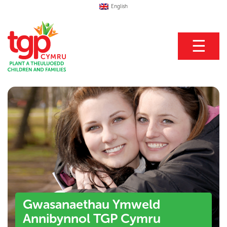
English
☰
Gwasanaethau Ymweld
Annibynnol TGP Cymru