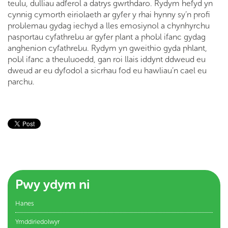
teulu, dulliau adferol a datrys gwrthdaro. Rydym hefyd yn
cynnig cymorth eiriolaeth ar gyfer y rhai hynny sy’n profi
problemau gydag iechyd a lles emosiynol a chynhyrchu
pasportau cyfathrebu ar gyfer plant a phobl ifanc gydag
anghenion cyfathrebu. Rydym yn gweithio gyda phlant,
pobl ifanc a theuluoedd, gan roi llais iddynt ddweud eu
dweud ar eu dyfodol a sicrhau fod eu hawliau’n cael eu
parchu.
Pwy ydym ni
Hanes
Ymddiriedolwyr