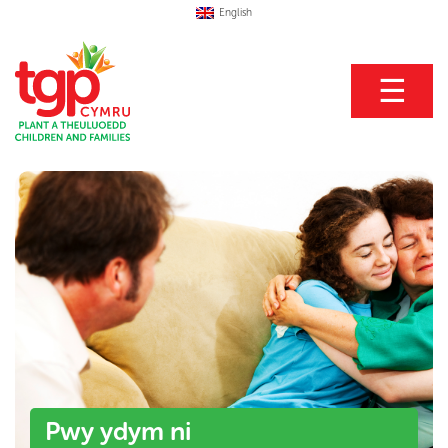
English
☰
Pwy ydym ni