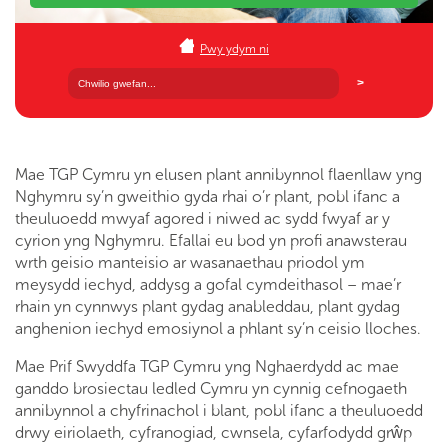
Pwy ydym ni
Mae TGP Cymru yn elusen plant annibynnol flaenllaw yng
Nghymru sy’n gweithio gyda rhai o’r plant, pobl ifanc a
theuluoedd mwyaf agored i niwed ac sydd fwyaf ar y
cyrion yng Nghymru. Efallai eu bod yn profi anawsterau
wrth geisio manteisio ar wasanaethau priodol ym
meysydd iechyd, addysg a gofal cymdeithasol – mae’r
rhain yn cynnwys plant gydag anableddau, plant gydag
anghenion iechyd emosiynol a phlant sy’n ceisio lloches.
Mae Prif Swyddfa TGP Cymru yng Nghaerdydd ac mae
ganddo brosiectau ledled Cymru yn cynnig cefnogaeth
annibynnol a chyfrinachol i blant, pobl ifanc a theuluoedd
drwy eiriolaeth, cyfranogiad, cwnsela, cyfarfodydd grŵp