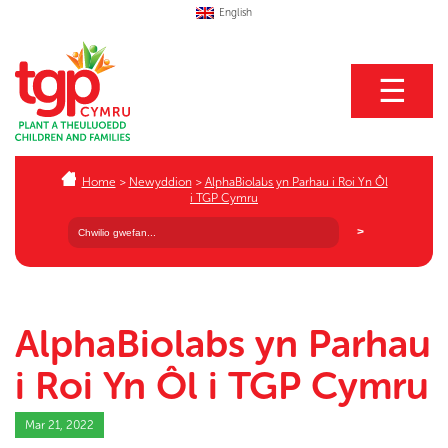
English
☰
Home
>
Newyddion
>
AlphaBiolabs yn Parhau i Roi Yn Ôl
i TGP Cymru
AlphaBiolabs yn Parhau
i Roi Yn Ôl i TGP Cymru
Mar 21, 2022