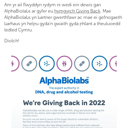
Am yr ail flwyddyn rydym ni wedi ein dewis gan
AlphaBiolabs ar gyfer eu
hymgyrch Giving Back
. Mae
AlphaBiolabs yn bartner gwerthfawr ac mae ei gefnogaeth
barhaus yn helpu gyda’n gwaith gyda phlant a theuluoedd
ledled Cymru.
Diolch!