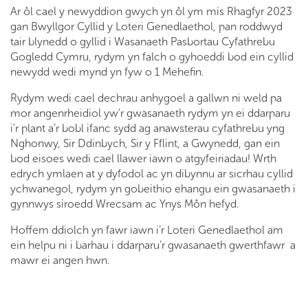
Ar ôl cael y newyddion gwych yn ôl ym mis Rhagfyr 2023
gan Bwyllgor Cyllid y Loteri Genedlaethol, pan roddwyd
tair blynedd o gyllid i Wasanaeth Pasbortau Cyfathrebu
Gogledd Cymru, rydym yn falch o gyhoeddi bod ein cyllid
newydd wedi mynd yn fyw o 1 Mehefin.
Rydym wedi cael dechrau anhygoel a gallwn ni weld pa
mor angenrheidiol yw’r gwasanaeth rydym yn ei ddarparu
i’r plant a’r bobl ifanc sydd ag anawsterau cyfathrebu yng
Nghonwy, Sir Ddinbych, Sir y Fflint, a Gwynedd, gan ein
bod eisoes wedi cael llawer iawn o atgyfeiriadau! Wrth
edrych ymlaen at y dyfodol ac yn dibynnu ar sicrhau cyllid
ychwanegol, rydym yn gobeithio ehangu ein gwasanaeth i
gynnwys siroedd Wrecsam ac Ynys Môn hefyd.
Hoffem ddiolch yn fawr iawn i’r Loteri Genedlaethol am
ein helpu ni i barhau i ddarparu’r gwasanaeth gwerthfawr a
mawr ei angen hwn.