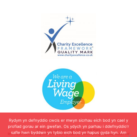
Rydym yn defnyddio cwcis er mwyn sicrhau eich bod yn cael y
profiad gorau ar ein gwefan. Os ydych yn parhau i ddefnyddio'r
TGP Cymru yw enw gwaith Tros Gynnal Plant.
safle hwn byddwn yn tybio eich bod yn hapus gyda hyn. Am
Rhif Elusen Gofrestredig 1099878 Wedi cofrestru fel cwmni cyfyngedig drwy warant rhif