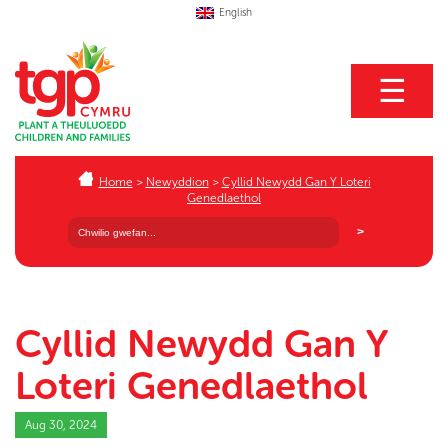
English
☰
Home
>
Newyddion
>
Cyllid Newydd Gan Y Loteri
Genedlaethol
Cyllid Newydd Gan Y
Loteri Genedlaethol
Aug 30, 2024