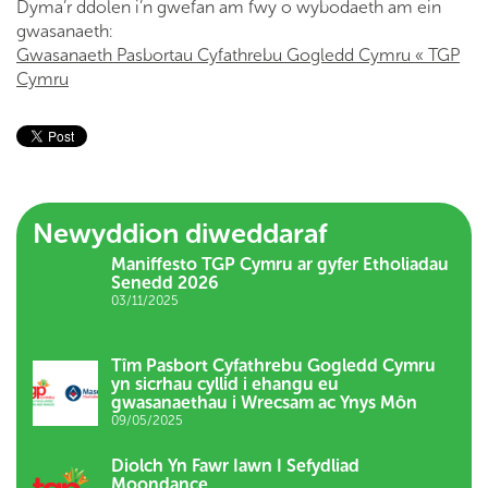
Dyma’r ddolen i’n gwefan am fwy o wybodaeth am ein
gwasanaeth:
Gwasanaeth Pasbortau Cyfathrebu Gogledd Cymru « TGP
Cymru
Newyddion diweddaraf
Maniffesto TGP Cymru ar gyfer Etholiadau
Senedd 2026
03/11/2025
Tîm Pasbort Cyfathrebu Gogledd Cymru
yn sicrhau cyllid i ehangu eu
gwasanaethau i Wrecsam ac Ynys Môn
09/05/2025
Diolch Yn Fawr Iawn I Sefydliad
Moondance