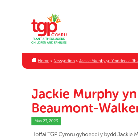
Home
>
Newyddion
>
Jackie Murphy yn Ymddeol a Rh
Jackie Murphy yn
Beaumont-Walker
May 23, 2023
Hoffai TGP Cymru gyhoeddi y bydd Jackie M