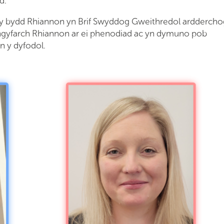
d.
y bydd Rhiannon yn Brif Swyddog Gweithredol arddercho
ongyfarch Rhiannon ar ei phenodiad ac yn dymuno pob
n y dyfodol.