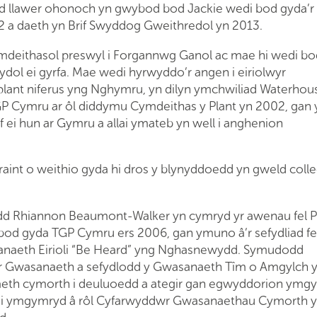
d llawer ohonoch yn gwybod bod Jackie wedi bod gyda’r
02 a daeth yn Brif Swyddog Gweithredol yn 2013.
ymdeithasol preswyl i Forgannwg Ganol ac mae hi wedi bo
dol ei gyrfa. Mae wedi hyrwyddo’r angen i eiriolwyr
 plant niferus yng Nghymru, yn dilyn ymchwiliad Waterhou
TGP Cymru ar ôl diddymu Cymdeithas y Plant yn 2002, gan 
 ei hun ar Gymru a allai ymateb yn well i anghenion
aint o weithio gyda hi dros y blynyddoedd yn gweld coll
d Rhiannon Beaumont-Walker yn cymryd yr awenau fel Pr
d gyda TGP Cymru ers 2006, gan ymuno â’r sefydliad fe
anaeth Eirioli “Be Heard” yng Nghasnewydd. Symudodd
wr Gwasanaeth a sefydlodd y Gwasanaeth Tîm o Amgylch 
aeth cymorth i deuluoedd a ategir gan egwyddorion ymgys
di ymgymryd â rôl Cyfarwyddwr Gwasanaethau Cymorth 