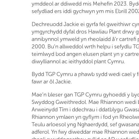
ymddeol ar ddiwedd mis Mehefin 2023. Byd
sefydliad ers iddi gychwyn ym mis Ebrill 20
Dechreuodd Jackie ei gyrfa fel gweithiwr c
ymgyrchydd dyfal dros Hawliau Plant drwy gy
annibynnol ymweld yn rheolaidd â’r cartrefi
2000. Bu’n allweddol wrth helpu i sefydlu 
teimlwyd bod angen elusen plant yn y cartref
diwylliannol ac ieithyddol plant Cymru.
Bydd TGP Cymru a phawb sydd wedi cael y fr
fawr ar ôl Jackie.
Mae’n bleser gan TGP Cymru gyhoeddi y byd
Swyddog Gweithredol. Mae Rhiannon wedi bo
Arweinydd Tîm i ddechrau i ddatblygu Gwas
Rhiannon ymlaen yn gyflym i fod yn Rheol
Teulu arloesol yng Nghaerdydd, sef gwasan
adferol. Yn fwy diweddar mae Rhiannon we