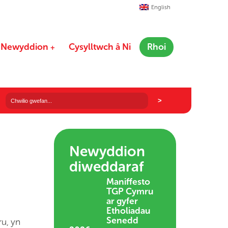
English
Newyddion
Cysylltwch â Ni
Rhoi
Newyddion
diweddaraf
Maniffesto
TGP Cymru
ar gyfer
Etholiadau
Senedd
u, yn