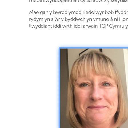
rheoli swyddogaethau cyllid ac AD y sefydlia
Mae gan y bwrdd ymddiriedolwyr bob ffydd 
rydym yn siŵr y byddwch yn ymuno â ni i l
llwyddiant iddi wrth iddi arwain TGP Cymru y