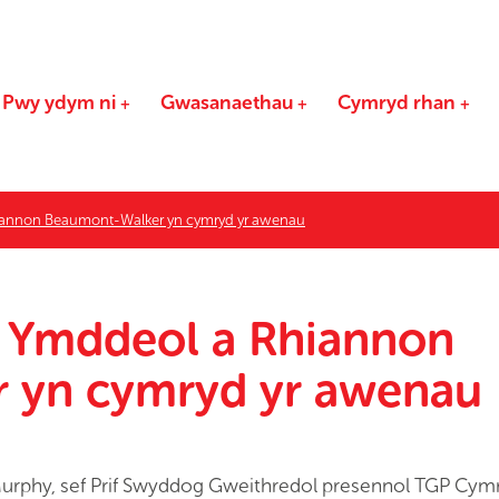
Pwy ydym ni
Gwasanaethau
Cymryd rhan
iannon Beaumont-Walker yn cymryd yr awenau
 Ymddeol a Rhiannon
 yn cymryd yr awenau
urphy, sef Prif Swyddog Gweithredol presennol TGP Cymr