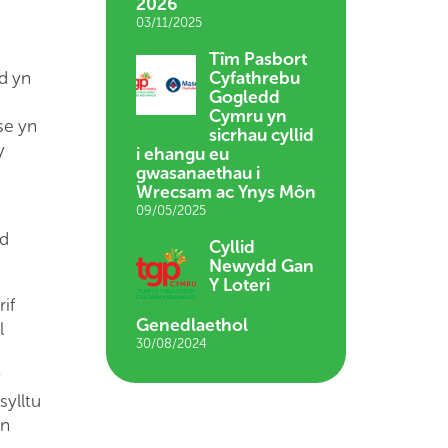
2026
03/11/2025
Tîm Pasbort
d yn
Cyfathrebu
Gogledd
Cymru yn
se yn
sicrhau cyllid
y
i ehangu eu
gwasanaethau i
Wrecsam ac Ynys Môn
09/05/2025
ed
Cyllid
Newydd Gan
Y Loteri
if
Genedlaethol
l
30/08/2024
y
ylltu
yn