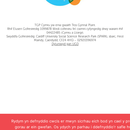
TGP Cymru yw enw gwaith Tros Gynnal Plant.
Rhif Elusen Gofrestredig 1099878 Wedi cofrestru fel cwmni cyfyngedig drwy warant rhif
04422485 (Cymru a Lloegr).
Swyddfa Gofrestredig: Cardiff University Social Science Research Park (SPARK), sbarc, Heol
Maindy, Caerdydd, CF24 4HQ – 02920396974
Dyluniwyd gan UGD
Rydym yn defnyddio cwcis er mwyn sicrhau eich bod yn cael y pr
gorau ar ein gwefan. Os ydych yn parhau i ddefnyddio'r safle 