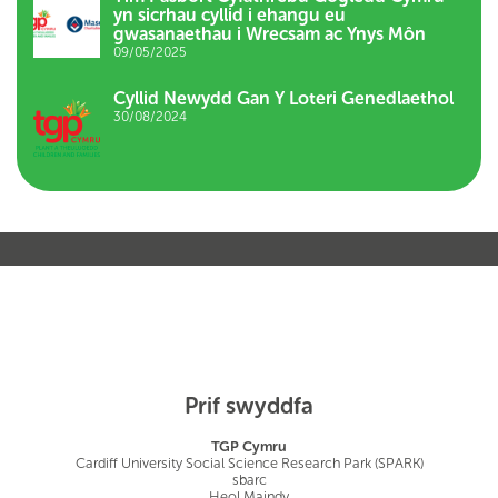
yn sicrhau cyllid i ehangu eu
gwasanaethau i Wrecsam ac Ynys Môn
09/05/2025
Cyllid Newydd Gan Y Loteri Genedlaethol
30/08/2024
Prif swyddfa
TGP Cymru
Cardiff University Social Science Research Park (SPARK)
sbarc
Heol Maindy