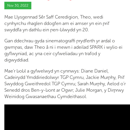
Nov 30, 2022
Mae Llysgennad Sêr Saff Ceredigion, Theo, wedi
cynhyrchu rhaglen ddogfen am ei amser yn ein prif
swyddfa yn dathlu ein pen-blwydd yn 20.
Gan ddechrau gyda sinematograffi prydferth yr ardal o
gwmpas, daw Theo â ni i mewn i adeilad SPARK i wylio ei
gyflwyniad, ac yna ceir cyfweliadau yn trafod y
digwyddiad.
Mae’r bobl a gyfwelwyd yn cynnwys: Diane Daniel,
Cadeirydd Ymddiriedolwyr TGP Cymru, Jackie Murphy, Prif
Swyddog Gweithredol TGP Cymru; Sarah Murphy, Aelod o’r
Senedd dros Ben-y-bont ar Ogwr; Julie Morgan, y Dirprwy
Weinidog Gwasanaethau Cymdeithasol.