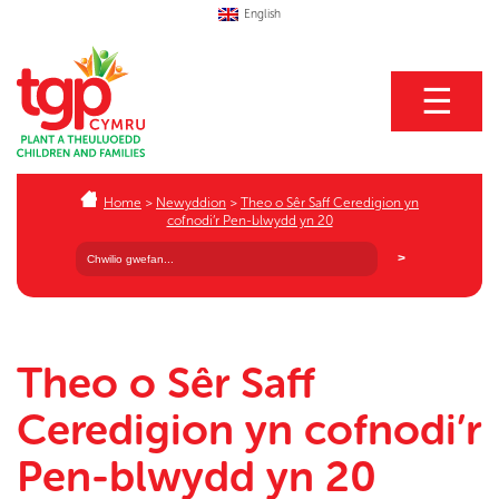
English
☰
Home
>
Newyddion
>
Theo o Sêr Saff Ceredigion yn
cofnodi’r Pen-blwydd yn 20
Theo o Sêr Saff
Ceredigion yn cofnodi’r
Pen-blwydd yn 20