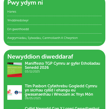
Pwy ydym ni
Hanes
Ymddiriedolwyr
Ein gwerthoedd
Awgrymiadau, Sylwadau, Canmoliaeth A Chwynion
Newyddion diweddaraf
Maniffesto TGP Cymru ar gyfer Etholiadau
Senedd 2026
03/11/2025
Tîm Pasbort Cyfathrebu Gogledd Cymru
yn sicrhau cyllid i ehangu eu
gwasanaethau i Wrecsam ac Ynys Môn
09/05/2025
Cyllid Newydd Gan Y Loteri Genedlaethol