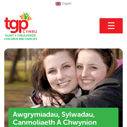
English
☰
Awgrymiadau, Sylwadau,
Canmoliaeth A Chwynion