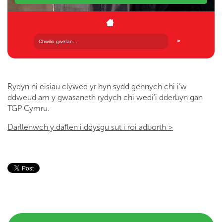
Rydyn ni eisiau clywed yr hyn sydd gennych chi i’w
ddweud am y gwasaneth rydych chi wedi’i dderbyn gan
TGP Cymru.
Darllenwch y daflen i ddysgu sut i roi adborth >