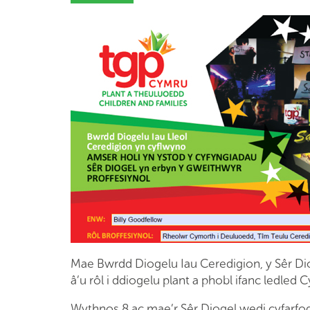
Mae Bwrdd Diogelu Iau Ceredigion, y Sêr Dio
â’u rôl i ddiogelu plant a phobl ifanc ledled 
Wythnos 8 ac mae’r Sêr Diogel wedi cyfarfod â