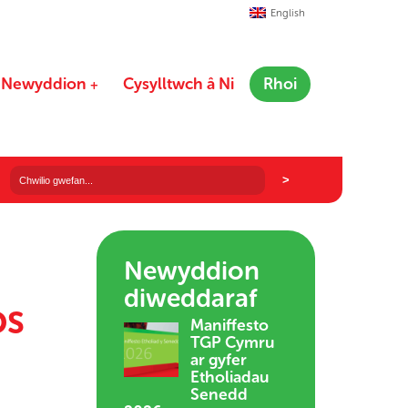
English
Newyddion
Cysylltwch â Ni
Rhoi
Newyddion
diweddaraf
os
Maniffesto
TGP Cymru
ar gyfer
Etholiadau
Senedd