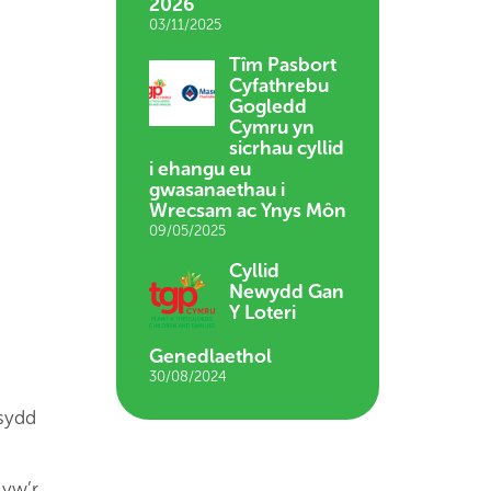
2026
03/11/2025
Tîm Pasbort
Cyfathrebu
Gogledd
Cymru yn
sicrhau cyllid
i ehangu eu
gwasanaethau i
Wrecsam ac Ynys Môn
09/05/2025
Cyllid
Newydd Gan
Y Loteri
Genedlaethol
30/08/2024
 sydd
 yw’r