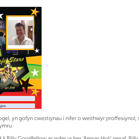
gel, yn gofyn cwestiynau i nifer o weithwyr proffesiynol,
Cymru.
 Billy Goodfellow ar gyfer yr her ‘Amser Holi’ nesaf. Billy