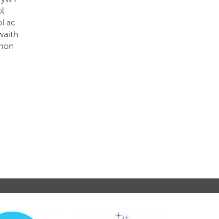
bl
l ac
waith
 hon