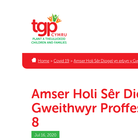
Home
>
Covid 19
>
Amser Holi Sêr Diogel yn erbyn y 
Amser Holi Sêr Di
Gweithwyr Proff
8
Jul 16, 2020