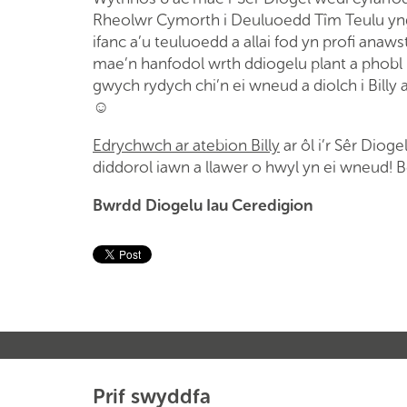
Rheolwr Cymorth i Deuluoedd Tîm Teulu yng N
ifanc a’u teuluoedd a allai fod yn profi anaws
mae’n hanfodol wrth ddiogelu plant a phobl ifa
gwych rydych chi’n ei wneud a diolch i Bill
☺
Edrychwch ar atebion Billy
ar ôl i’r Sêr Dio
diddorol iawn a llawer o hwyl yn ei wneud
Bwrdd Diogelu Iau Ceredigion
Prif swyddfa