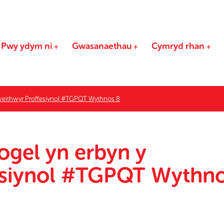
Pwy ydym ni
Gwasanaethau
Cymryd rhan
Gweithwyr Proffesiynol #TGPQT Wythnos 8
ogel yn erbyn y
esiynol #TGPQT Wythn