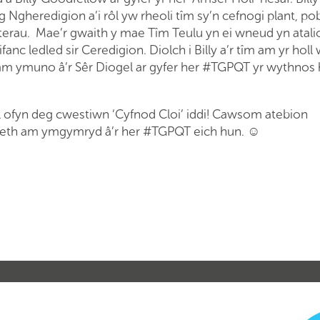
gheredigion a’i rôl yw rheoli tîm sy’n cefnogi plant, po
terau.
Mae’r gwaith y mae Tîm Teulu yn ei wneud yn atalio
nc ledled sir Ceredigion. Diolch i Billy a’r tîm am yr holl 
y am ymuno â’r Sêr Diogel ar gyfer her #TGPQT yr wythnos
gel ofyn deg cwestiwn ‘Cyfnod Cloi’ iddi! Cawsom atebion
! Beth am ymgymryd â’r her #TGPQT eich hun. ☺